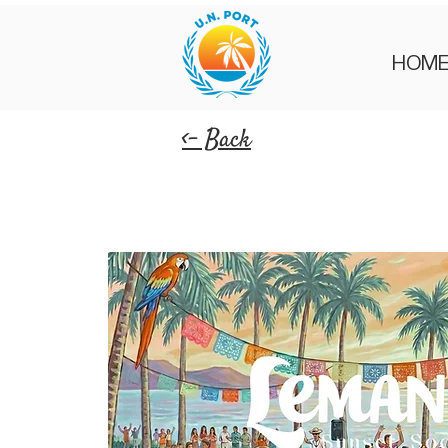
HOM
<- Back